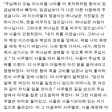
“주님께서 오늘 이스라엘 나라를 이 옷자락처럼 찢어서 임
금님에게서 빼앗아, 임금님보다 더 나은 다른 사람에게 주
셨습니다.
이스라엘의 영광이신 하나님은 거짓말도 안
29
하시거니와, 뜻을 바꾸지도 않으십니다. 하나님은 사람이
아니십니다. 그러므로 하나님은 뜻을 바꾸지 않으십니다.”
사울이 간청하였다. “내가 죄를 지었습니다. 그러나 나
30
의 백성 이스라엘과 백성의 장로들 앞에서, 제발 나의 체면
을 세워 주시기 바랍니다. 나와 함께 가셔서, 내가, 예언자
께서 섬기시는 주 하나님께 경배할 수 있도록 하여 주십시
오.”
사무엘이 사울을 따라 돌아가니, 사울이 주님께 경
31
배를 드렸다.
사무엘이 아말렉의 아각 왕을 끌어내라고
32
명령하였다. 아각은 행여 죽을 고비를 넘겼나 싶어 좋아하
면서 사무엘 앞에 나왔다.
사무엘이 말하였다. “당신의
33
칼에 뭇 여인이 자식을 잃었으니 당신의 어머니도 뭇 여인
과 같이 자식을 잃을 것이오.” 사무엘은 길갈 성소의 주님
앞에서 아각을 칼로 난도질하여 죽였다.
그런 다음에 사
34
무엘은 라마로 돌아갔고, 사울은 사울기브아에 있는 자기
집으로 올라갔다.
그 다음부터 사무엘은, 사울 때문에 마
35